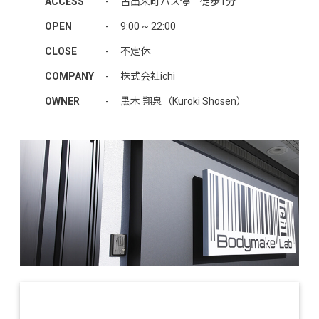
ACCESS
-
古出来町バス停 徒歩1分
OPEN
-
9:00 ~ 22:00
CLOSE
-
不定休
COMPANY
-
株式会社ichi
OWNER
-
黒木 翔泉（Kuroki Shosen）