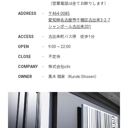
（営業電話は全てお断りします）
ADDRESS
-
〒464-0085
愛知県名古屋市千種区古出来3-2-7
シャンポール古出来201
ACCESS
-
古出来町バス停 徒歩1分
OPEN
-
9:00 ~ 22:00
CLOSE
-
不定休
COMPANY
-
株式会社ichi
OWNER
-
黒木 翔泉（Kuroki Shosen）