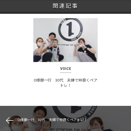
関連記事
VOICE
O様御一行 30代 夫婦で仲良くペア
トレ！
O様御一行 30代 夫婦で仲良くペアトレ！